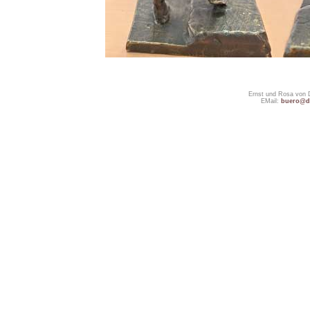
Ernst und Rosa von 
EMail:
buero@do